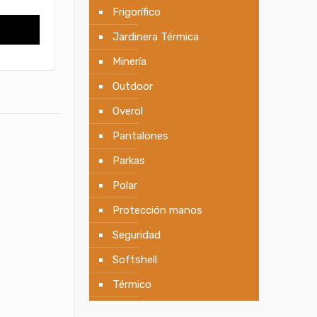
Frigorífico
Jardinera Térmica
Minería
Outdoor
Overol
Pantalones
Parkas
Polar
Protección manos
Seguridad
Softshell
Térmico