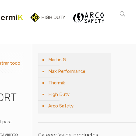
Martin G
trar todo
Max Performance
Thermik
ORT
High Duty
Arco Safety
l para
rtaviento
Categorías de productos