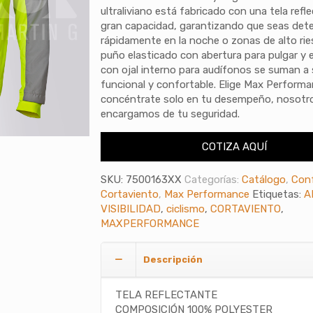
ultraliviano está fabricado con una tela refl
gran capacidad, garantizando que seas det
rápidamente en la noche o zonas de alto rie
puño elasticado con abertura para pulgar y el
con ojal interno para audífonos se suman a
funcional y confortable. Elige Max Perform
concéntrate solo en tu desempeño, nosotr
encargamos de tu seguridad.
COTIZA AQUÍ
SKU:
7500163XX
Categorías:
Catálogo
,
Con
Cortaviento
,
Max Performance
Etiquetas:
A
VISIBILIDAD
,
ciclismo
,
CORTAVIENTO
,
MAXPERFORMANCE
Descripción
TELA REFLECTANTE
COMPOSICIÓN 100% POLYESTER