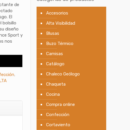
ectante de
ectado
Accesorios
sgo. El
 bolsillo
Alta Visibilidad
 su diseño
Blusas
ance Sport y
os nos
Buzo Térmico
Camisas
Catálogo
Chaleco Geólogo
fección
,
LTA
Chaqueta
Cocina
Compra online
Confección
Cortaviento