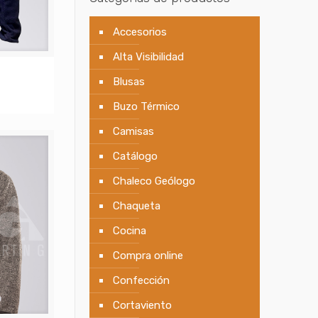
Accesorios
Alta Visibilidad
Blusas
Buzo Térmico
Camisas
Catálogo
Chaleco Geólogo
Chaqueta
Cocina
Compra online
Confección
Cortaviento